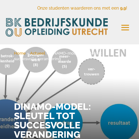
Onze studenten waarderen ons met een
9,9
!
Home
»
Actueel
»
DINAMO-model: sleutel tot
succesvolle verandering
DINAMO-MODEL:
SLEUTEL TOT
SUCCESVOLLE
VERANDERING