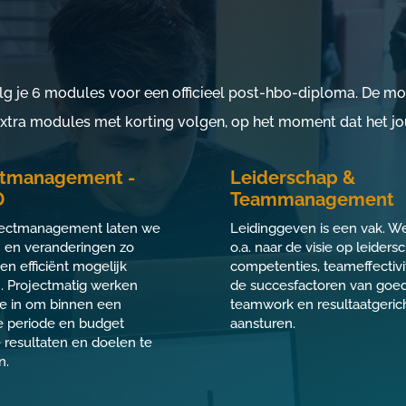
g je 6 modules voor een officieel post-hbo-diploma. De mod
 extra modules met korting volgen, op het moment dat het jo
ctmanagement -
Leiderschap &
D
Teammanagement
jectmanagement laten we
Leidinggeven is een vak. We
n en veranderingen zo
o.a. naar de visie op leiders
 en efficiënt mogelijk
competenties, teameffectivi
. Projectmatig werken
de succesfactoren van goe
e in om binnen een
teamwork en resultaatgeric
 periode en budget
aansturen.
 resultaten en doelen te
n.