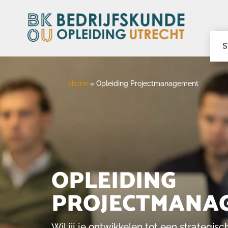
S
Home
»
Opleiding Projectmanagement
OPLEIDING
PROJECTMANA
Wil jij je ontwikkelen tot een strategi