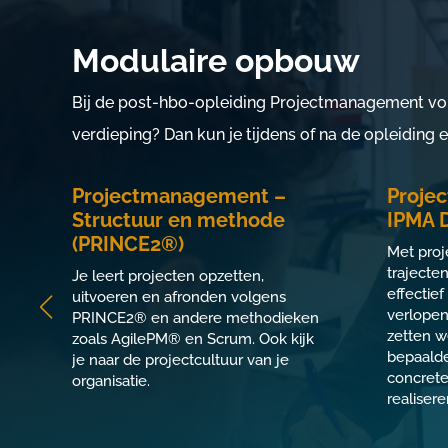
Modulaire opbouw
Bij de post-hbo-opleiding Projectmanagement vol
verdieping? Dan kun je tijdens of na de opleiding
s
Projectmanagement –
Proje
Structuur en methode
IPMA 
(PRINCE2®)
Met pro
ma
trajecte
Je leert projecten opzetten,
effectief
uitvoeren en afronden volgens
verlopen
PRINCE2® en andere methodieken
zetten w
zoals AgilePM® en Scrum. Ook kijk
bepaalde
je naar de projectcultuur van je
concrete
organisatie.
realisere