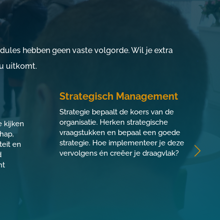
ules hebben geen vaste volgorde. Wil je extra
u uitkomt.
Strategisch Management
V
O
Strategie bepaalt de koers van de
organisatie. Herken strategische
 kijken
I
vraagstukken en bepaal een goede
chap,
o
strategie. Hoe implementeer je deze
teit en
o
vervolgens én creëer je draagvlak?
d
J
ht
s
m