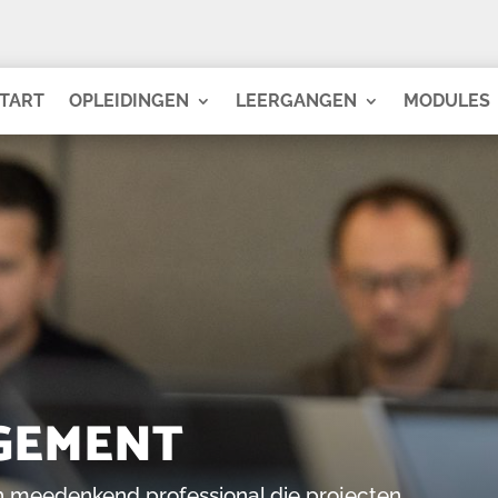
TART
OPLEIDINGEN
LEERGANGEN
MODULES
GEMENT
sch meedenkend professional die projecten