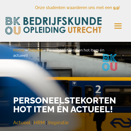
Onze studenten waarderen ons met een
9,9
!
Home
»
Actueel
»
Personeelstekorten hot item én
actueel!
PERSONEELSTEKORTEN
HOT ITEM ÉN ACTUEEL!
Actueel
|
HRM
|
Inspiratie