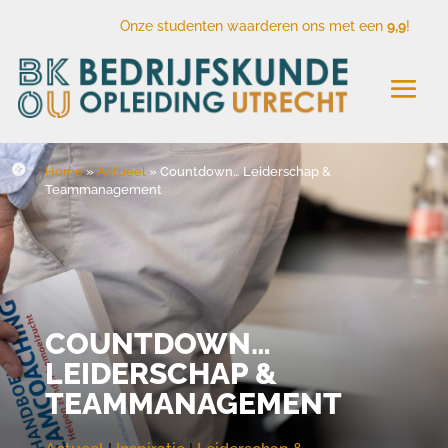
Onze studenten waarderen ons met een
9,9
!
Home
»
Actueel
»
Countdown… Leiderschap &
Teammanagement
COUNTDOWN…
LEIDERSCHAP &
TEAMMANAGEMENT