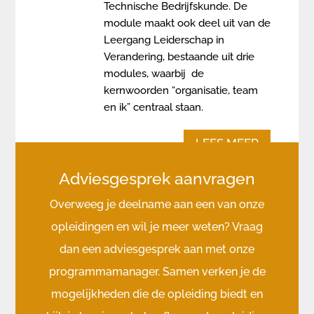
Technische Bedrijfskunde. De
module maakt ook deel uit van de
Leergang Leiderschap in
Verandering, bestaande uit drie
modules, waarbij de
kernwoorden “organisatie, team
en ik” centraal staan.
LEES MEER
Adviesgesprek aanvragen
Overweeg je deelname aan een van onze
opleidingen en wil je meer weten? Vraag
dan een adviesgesprek aan met onze
programmamanager. Samen verken je de
mogelijkheden die de opleiding biedt en