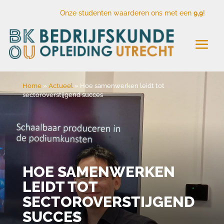
Onze studenten waarderen ons met een
9,9
!
Home
»
Actueel
»
Hoe samenwerken leidt tot
sectoroverstijgend succes
HOE SAMENWERKEN
LEIDT TOT
SECTOROVERSTIJGEND
SUCCES