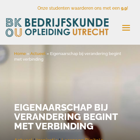
Onze studenten waarderen ons met een
9,9
!
Home
»
Actueel
»
Eigenaarschap bij verandering begint
met verbinding
EIGENAARSCHAP BIJ
VERANDERING BEGINT
MET VERBINDING