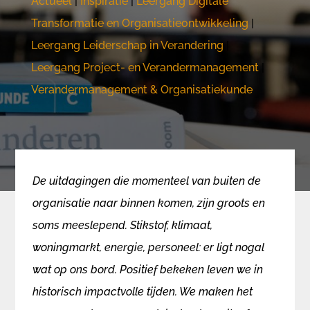
Actueel
|
Inspiratie
|
Leergang Digitale
Transformatie en Organisatieontwikkeling
|
Leergang Leiderschap in Verandering
|
Leergang Project- en Verandermanagement
|
Verandermanagement & Organisatiekunde
De uitdagingen die momenteel van buiten de
organisatie naar binnen komen, zijn groots en
soms meeslepend. Stikstof, klimaat,
woningmarkt, energie, personeel: er ligt nogal
wat op ons bord. Positief bekeken leven we in
historisch impactvolle tijden. We maken het